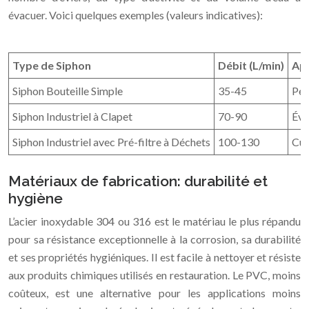
évacuer. Voici quelques exemples (valeurs indicatives):
Type de Siphon
Débit (L/min)
App
Siphon Bouteille Simple
35-45
Peti
Siphon Industriel à Clapet
70-90
Évi
Siphon Industriel avec Pré-filtre à Déchets
100-130
Cui
Matériaux de fabrication: durabilité et
hygiène
L’acier inoxydable 304 ou 316 est le matériau le plus répandu
pour sa résistance exceptionnelle à la corrosion, sa durabilité
et ses propriétés hygiéniques. Il est facile à nettoyer et résiste
aux produits chimiques utilisés en restauration. Le PVC, moins
coûteux, est une alternative pour les applications moins