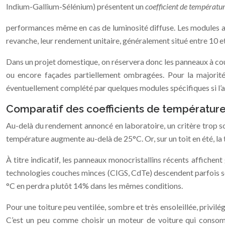
Indium-Gallium-Sélénium) présentent un
coefficient de températu
performances même en cas de luminosité diffuse. Les modules au
revanche, leur rendement unitaire, généralement situé entre 10 et
Dans un projet domestique, on réservera donc les panneaux à couc
ou encore façades partiellement ombragées. Pour la majorité
éventuellement complété par quelques modules spécifiques si l’arc
Comparatif des coefficients de température
Au-delà du rendement annoncé en laboratoire, un critère trop s
température augmente au-delà de 25°C. Or, sur un toit en été, la
À titre indicatif, les panneaux monocristallins récents affichen
technologies couches minces (CIGS, CdTe) descendent parfois 
°C en perdra plutôt 14% dans les mêmes conditions.
Pour une toiture peu ventilée, sombre et très ensoleillée, privil
C’est un peu comme choisir un moteur de voiture qui consomme