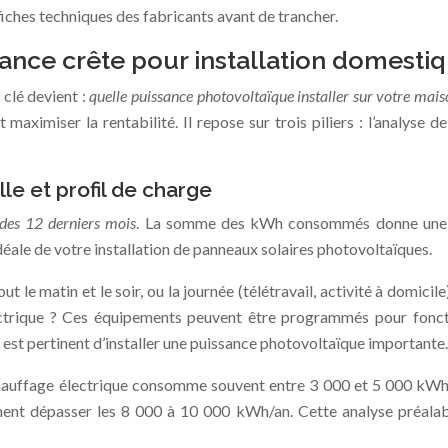
iches techniques des fabricants avant de trancher.
ance crête pour installation domesti
 clé devient :
quelle puissance photovoltaïque installer sur votre mai
maximiser la rentabilité. Il repose sur trois piliers : l’analyse 
e et profil de charge
é des 12 derniers mois
. La somme des kWh consommés donne une bas
déale de votre installation de panneaux solaires photovoltaïques.
e matin et le soir, ou la journée (télétravail, activité à domicile
ectrique ? Ces équipements peuvent être programmés pour fonct
 il est pertinent d’installer une puissance photovoltaïque importante.
 chauffage électrique consomme souvent entre 3 000 et 5 000 kWh/
ment dépasser les 8 000 à 10 000 kWh/an. Cette analyse préalabl