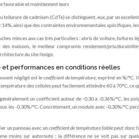
re
favorable et maintiennent leurs
 tellurure de cadmium (CdTe) se distinguent, eux, par un
excellen
 14%, ainsi que des contraintes environnementales spécifiques, les
hes minces aux cas très particuliers : abris de voiture, toitures l
 des maisons, le meilleur compromis rendement/prix/durabilité
hitecture du site l’exige.
 et performances en conditions réelles
ouvent négligé est le
coefficient de température
, exprimé en %/°C. I
 température des cellules peut facilement atteindre 60 à 70°C, ce 
t généralement un coefficient autour de -0,30 à -0,36%/°C, les poly
sous les -0,30%/°C. Concrètement, un module avec -0,30%/°C perd
égier un panneau avec un
coefficient de température faible
peut donc fa
 moins sur autoroute : la différence ne se voit pas sur quelq