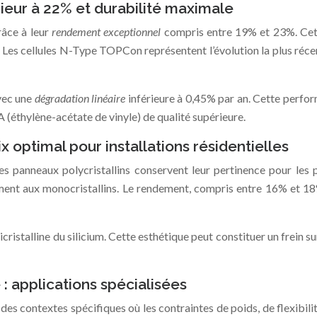
ieur à 22% et durabilité maximale
râce à leur
rendement exceptionnel
compris entre 19% et 23%. Cette
. Les cellules N-Type TOPCon représentent l’évolution la plus réce
avec une
dégradation linéaire
inférieure à 0,45% par an. Cette perfor
A (éthylène-acétate de vinyle) de qualité supérieure.
ix optimal pour installations résidentielles
es panneaux polycristallins conservent leur pertinence pour les 
 aux monocristallins. Le rendement, compris entre 16% et 18%, r
icristalline du silicium. Cette esthétique peut constituer un frein 
 applications spécialisées
des contextes spécifiques où les contraintes de poids, de flexibil