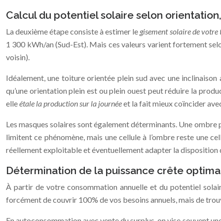
Calcul du potentiel solaire selon orientation
La deuxième étape consiste à estimer le
gisement solaire de votre 
1 300 kWh/an (Sud-Est). Mais ces valeurs varient fortement selon l
voisin).
Idéalement, une toiture orientée plein sud avec une inclinaison
qu’une orientation plein est ou plein ouest peut réduire la pro
elle
étale la production sur la journée
et la fait mieux coïncider ave
Les masques solaires sont également déterminants. Une ombre por
limitent ce phénomène, mais une cellule à l’ombre reste une cel
réellement exploitable et éventuellement adapter la disposition
Détermination de la puissance crête optima
À partir de votre consommation annuelle et du potentiel solair
forcément de couvrir 100% de vos besoins annuels, mais de trou
En autoconsommation avec vente du surplus, on vise souvent une