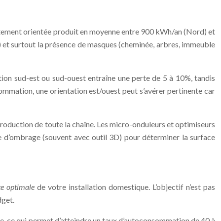
ectement orientée produit en moyenne entre 900 kWh/an (Nord) et
 45°) et surtout la présence de masques (cheminée, arbres, immeuble
ation sud-est ou sud-ouest entraîne une perte de 5 à 10%, tandis
ommation, une orientation est/ouest peut s’avérer pertinente car
roduction de toute la chaîne. Les micro-onduleurs et optimiseurs
ude d’ombrage (souvent avec outil 3D) pour déterminer la surface
te optimale
de votre installation domestique. L’objectif n’est pas
dget.
e, ce qui permet d’atteindre un taux d’autoconsommation de 40 à