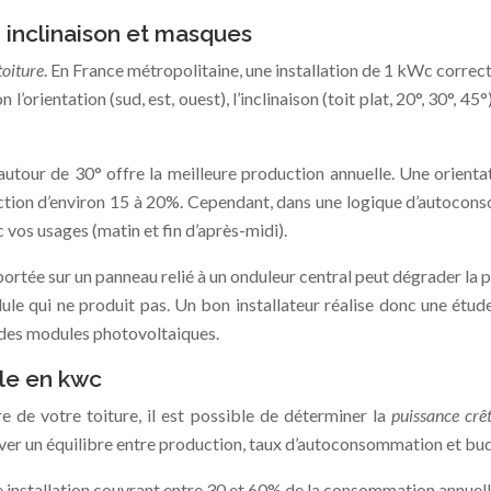
, inclinaison et masques
toiture
. En France métropolitaine, une installation de 1 kWc corr
’orientation (sud, est, ouest), l’inclinaison (toit plat, 20°, 30°,
 autour de 30° offre la meilleure production annuelle. Une orient
duction d’environ 15 à 20%. Cependant, dans une logique d’autocons
c vos usages (matin et fin d’après-midi).
tée sur un panneau relié à un onduleur central peut dégrader la p
lule qui ne produit pas. Un bon installateur réalise donc une ét
 des modules photovoltaiques.
le en kwc
e de votre toiture, il est possible de déterminer la
puissance crê
ver un équilibre entre production, taux d’autoconsommation et bu
 installation couvrant entre 30 et 60% de la consommation annuell